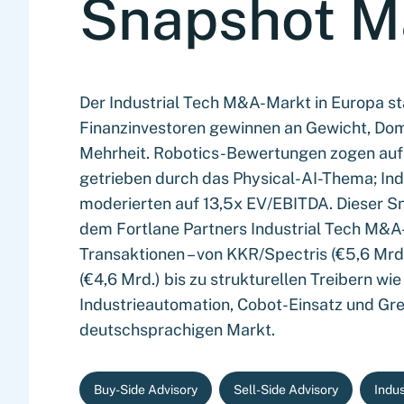
Snapshot M
Der Industrial Tech M&A-Markt in Europa sta
Finanzinvestoren gewinnen an Gewicht, Dome
Mehrheit. Robotics-Bewertungen zogen auf b
getrieben durch das Physical-AI-Thema; Ind
moderierten auf 13,5x EV/EBITDA. Dieser Sn
dem Fortlane Partners Industrial Tech M&A-
Transaktionen – von KKR/Spectris (€5,6 Mr
(€4,6 Mrd.) bis zu strukturellen Treibern wi
Industrieautomation, Cobot-Einsatz und Gr
deutschsprachigen Markt.
Buy-Side Advisory
Sell-Side Advisory
Indus