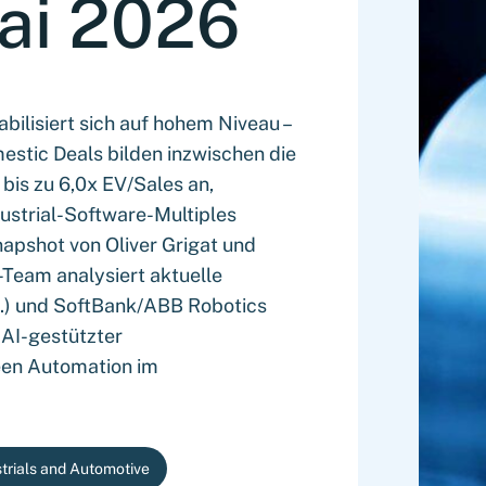
ai 2026
bilisiert sich auf hohem Niveau –
stic Deals bilden inzwischen die
is zu 6,0x EV/Sales an,
ustrial-Software-Multiples
apshot von Oliver Grigat und
Team analysiert aktuelle
d.) und SoftBank/ABB Robotics
e AI-gestützter
een Automation im
trials and Automotive