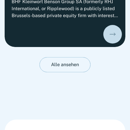
BHF Kleinwort Benson Group SA (formerly RHJ
International, or Ripplewood) is a publicly listed
Brussels-based private equity firm with interests
in, among others, the German BHF Bank and the
British Kleinwort Bensons. In 2011, investment
group RHJ International (RHJI), listed on the
stock exchange in Belgium, took the decision to
focus on financial services as its core business.
To implement this strategy, RHJI was looking to
acquire a suitable bank. We were commissioned
Alle ansehen
by RHJI to search for a suitable acquisition and
devise the strategy to move ahead with the
acquisition.