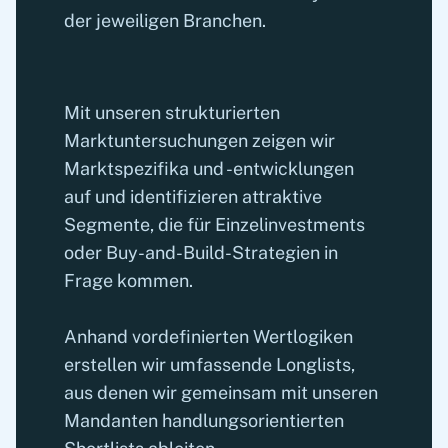
der jeweiligen Branchen.
Rahmenbedingungen auf der
Unser Beratungsansatz deckt dabei
Investorenseite und führen "Exit
sämtliche Werthebel ab – Strategie,
Sprint"-Programme durch, um Assets
Wachstums- und
auf profitable Wachstumspfade zu
Mit unseren strukturierten
Kostensenkungsprogramme und
führen.
Marktuntersuchungen zeigen wir
finanzielle Strukturierung –, um die
Marktspezifika und -entwicklungen
langfristige Rentabilität und freie
auf und identifizieren attraktive
Cashflows zu maximieren. Im Rahmen
Segmente, die für Einzelinvestments
Wir arbeiten eng mit dem
der Commercial Due Diligence
oder Buy-and-Build-Strategien in
Management und den Eigentümern
identifizieren wir relevante
Frage kommen.
zusammen, um Geschäftspläne zu
Wertschöpfungshebel als auch erste
entwickeln, die die Wertpotenziale des
Quick Wins, um eine zügige
Anhand vordefinierten Wertlogiken
Assets nachvollziehbar aufzeigen.
Umsetzung von Maßnahmen nach dem
erstellen wir umfassende Longlists,
Erwerb zu gewährleisten.
aus denen wir gemeinsam mit unseren
Während des Exit-Prozesses
Mandanten handlungsorientierten
unterstützen wir unsere Mandanten