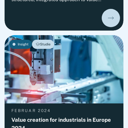
creation. Success increasingly depends on
carefully orchestrating operational, strategic,
and financing levers tailored to each portfolio
company. A survey with 50+ Private Equity firms
confirms: Operational value creation is becoming
the top priority, especially driving profitability
Insight
Studie
through operational, organizational, and
commercial excellence.
FEBRUAR 2024
Value creation for industrials in Europe