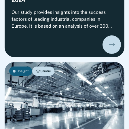
2024
Our study provides insights into the success
factors of leading industrial companies in
Europe. It is based on an analysis of over 300
European companies across nine different sub-
sectors, illustrating how companies have
achieved top performance in recent years
despite challenging market conditions, while
competitors struggled to maintain their
performance.
Insight
Studie