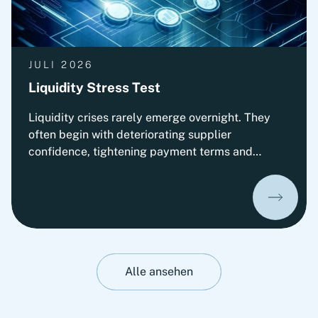
JULI 2026
Liquidity Stress Test
Liquidity crises rarely emerge overnight. They
often begin with deteriorating supplier
confidence, tightening payment terms and
increasing pressure on Working Capital.
Organizations that prepare early can
significantly improve their ability to absorb
liquidity shocks and maintain operational
stability. This insight presents Fortlane Partners'
perspective on stress-testing liquidity resilience.
It highlights practical measures to strengthen
Alle ansehen
cash management, stabilize operations and
prepare organizations for adverse liquidity