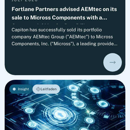
Fortlane Partners advised AEMtec on its
sale to Micross Components with a
Commercial Vendor Due Diligence
Capiton has successfully sold its portfolio
company AEMtec Group ("AEMtec") to Micross
Components, Inc. ("Micross"), a leading provider
of high-reliability microelectronic product and
service solutions for aerospace, defense, space,
medical, and industrial applications and a
portfolio company of Behrman Capital. AEMtec is
the European go-to-partner for the most
advanced development and production of
Insight
Leitfaden
complex opto- and microelectronic technology
solutions. The transaction is subject to approval
by the relevant authorities.