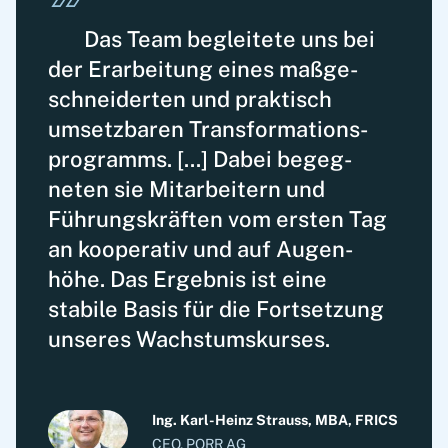
Das Team begleitete uns bei
der Erarbeitung eines maß­ge­
schnei­der­ten und praktisch
umsetz­baren Trans­for­ma­tions­
programms. [...] Dabei be­geg­
neten sie Mit­ar­beitern und
Führungs­kräften vom ersten Tag
an kooperativ und auf Augen­
höhe. Das Ergebnis ist eine
stabile Basis für die Fortsetzung
unseres Wachstums­kurses.
Ing. Karl-Heinz Strauss, MBA, FRICS
CEO, PORR AG