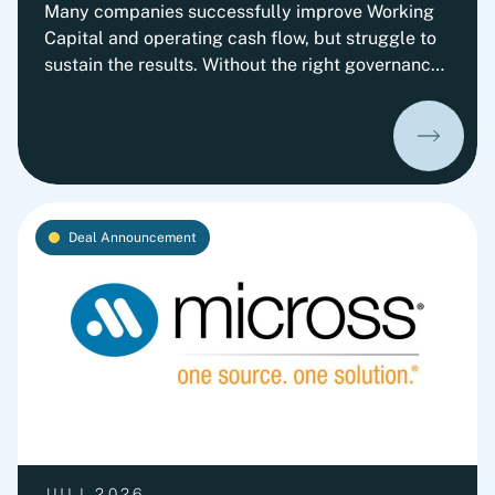
Many companies successfully improve Working
Capital and operating cash flow, but struggle to
sustain the results. Without the right governance,
decision-making, leadership routines and
incentives, old behaviors return and cash
performance gradually erodes. This playbook
outlines Fortlane Partners' perspective on
building a lasting cash culture. It introduces the
key organizational elements required to embed
Deal Announcement
cash into everyday decision-making and
transform short-term improvements into
sustainable performance.
JULI 2026