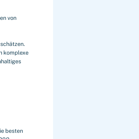
gen von
 schätzen.
ch komplexe
haltiges
die besten