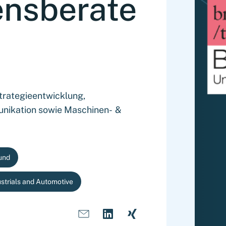
nsberate
Strategieentwicklung,
unikation sowie Maschinen- &
und
ustrials and Automotive