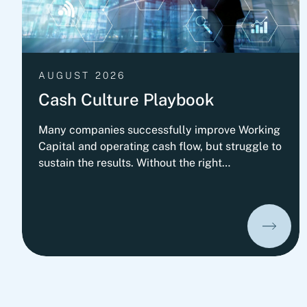
AUGUST 2026
Cash Culture Playbook
Many companies successfully improve Working
Capital and operating cash flow, but struggle to
sustain the results. Without the right
governance, decision-making, leadership
routines and incentives, old behaviors return
and cash performance gradually erodes. This
playbook outlines Fortlane Partners'
perspective on building a lasting cash culture. It
introduces the key organizational elements
required to embed cash into everyday decision-
making and transform short-term improvements