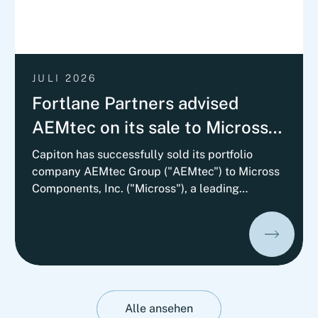
JULI 2026
Fortlane Partners advised
AEMtec on its sale to Micross
Components with a
Capiton has successfully sold its portfolio
company AEMtec Group ("AEMtec") to Micross
Commercial Vendor Due
Components, Inc. ("Micross"), a leading
Diligence
provider of high-reliability microelectronic
product and service solutions for aerospace,
defense, space, medical, and industrial
applications and a portfolio company of
Behrman Capital. AEMtec is the European go-
to-partner for the most advanced development
and production of complex opto- and
Alle ansehen