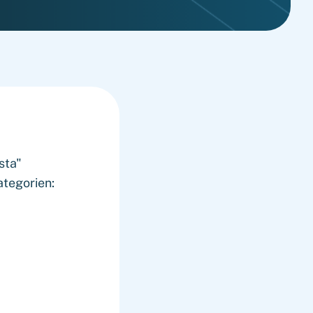
sta"
ategorien: