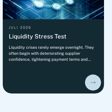
JULI 2026
Liquidity Stress Test
Liquidity crises rarely emerge overnight. They
often begin with deteriorating supplier
confidence, tightening payment terms and
increasing pressure on Working Capital.
Organizations that prepare early can
significantly improve their ability to absorb
liquidity shocks and maintain operational
stability. This insight presents Fortlane
Partners' perspective on stress-testing liquidity
resilience. It highlights practical measures to
strengthen cash management, stabilize