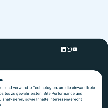
operations and prepare organizations for
adverse liquidity scenarios before they
materialize.
es
es und verwandte Technologien, um die einwandfreie
bsites zu gewährleisten, Site Performance und
 analysieren, sowie Inhalte interessengerecht
n.