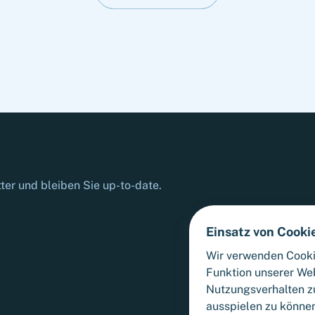
microelectronic technology solutions. The
transaction is subject to approval by the
relevant authorities.
er und bleiben Sie up-to-date.
Einsatz von Cooki
Wir verwenden Cooki
Funktion unserer We
Nutzungsverhalten zu
ausspielen zu könne