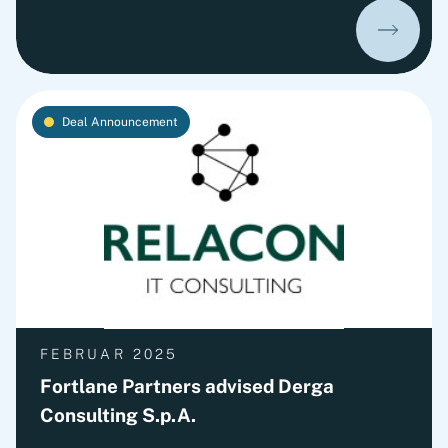
the transformative role of M&A in the sector,
highlighting current trends, a standout deal with
recent transactions, sector valuation multiples,
and our strong track record.
Deal Announcement
FEBRUAR 2025
Fortlane Partners advised Derga
Consulting S.p.A.