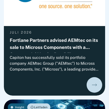
JULI 2026
Fortlane Partners advised AEMtec on its
sale to Micross Components with a
Commercial Vendor Due Diligence
Capiton has successfully sold its portfolio
company AEMtec Group ("AEMtec") to Micross
Components, Inc. ("Micross"), a leading provider
of high-reliability microelectronic product and
service solutions for aerospace, defense, space,
medical, and industrial applications and a
portfolio company of Behrman Capital. AEMtec is
the European go-to-partner for the most
advanced development and production of
Insight
Leitfaden