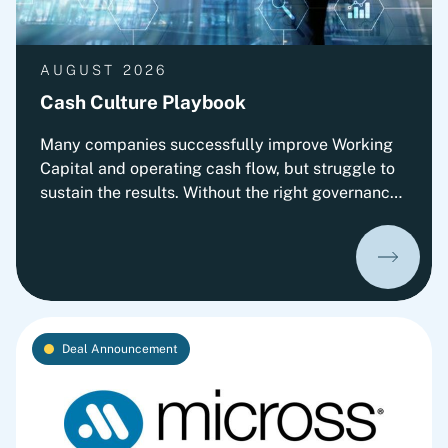
AUGUST 2026
Cash Culture Playbook
Many companies successfully improve Working
Capital and operating cash flow, but struggle to
sustain the results. Without the right governance,
decision-making, leadership routines and
incentives, old behaviors return and cash
performance gradually erodes. This playbook
outlines Fortlane Partners' perspective on
building a lasting cash culture. It introduces the
key organizational elements required to embed
Deal Announcement
cash into everyday decision-making and
transform short-term improvements into
sustainable performance.