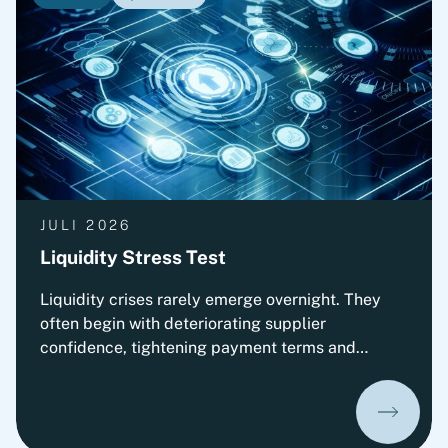
complex opto- and microelectronic technology
solutions. The transaction is subject to approval
by the relevant authorities.
JULI 2026
Liquidity Stress Test
Liquidity crises rarely emerge overnight. They
often begin with deteriorating supplier
confidence, tightening payment terms and
increasing pressure on Working Capital.
Organizations that prepare early can
significantly improve their ability to absorb
liquidity shocks and maintain operational