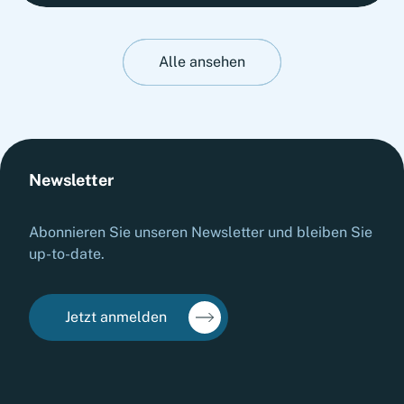
stability. This insight presents Fortlane Partners'
perspective on stress-testing liquidity resilience.
It highlights practical measures to strengthen
Alle ansehen
cash management, stabilize operations and
prepare organizations for adverse liquidity
scenarios before they materialize.
Newsletter
Abonnieren Sie unseren Newsletter und bleiben Sie
up-to-date.
Jetzt anmelden