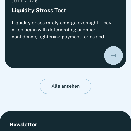
JULI 2026
Liquidity Stress Test
Liquidity crises rarely emerge overnight. They
often begin with deteriorating supplier
confidence, tightening payment terms and
increasing pressure on Working Capital.
Organizations that prepare early can
significantly improve their ability to absorb
liquidity shocks and maintain operational
stability. This insight presents Fortlane Partners'
perspective on stress-testing liquidity resilience.
It highlights practical measures to strengthen
Alle ansehen
cash management, stabilize operations and
prepare organizations for adverse liquidity
scenarios before they materialize.
Newsletter