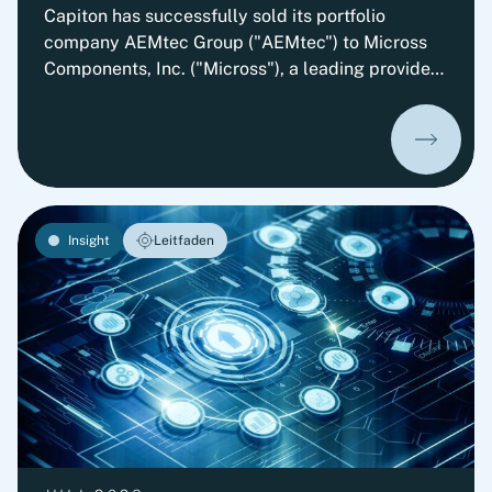
Commercial Vendor Due Diligence
Capiton has successfully sold its portfolio
company AEMtec Group ("AEMtec") to Micross
Components, Inc. ("Micross"), a leading provider
of high-reliability microelectronic product and
service solutions for aerospace, defense, space,
medical, and industrial applications and a
portfolio company of Behrman Capital. AEMtec is
the European go-to-partner for the most
advanced development and production of
Insight
Leitfaden
complex opto- and microelectronic technology
solutions. The transaction is subject to approval
by the relevant authorities.